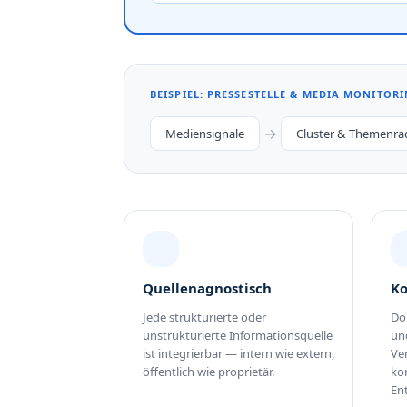
BEISPIEL: PRESSESTELLE & MEDIA MONITOR
→
Mediensignale
Cluster & Themenra
Quellenagnostisch
Ko
Jede strukturierte oder
Do
unstrukturierte Informationsquelle
un
ist integrierbar — intern wie extern,
Ve
öffentlich wie proprietär.
ko
En