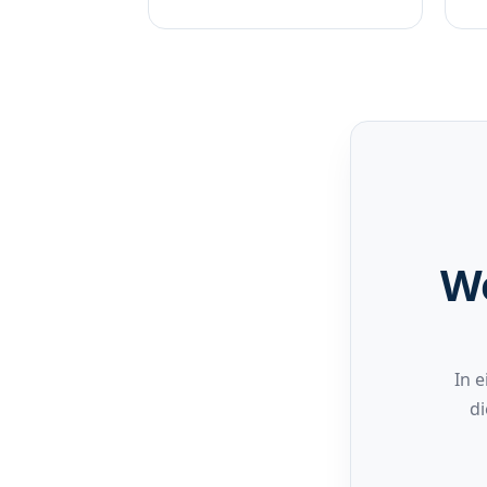
We
In 
di