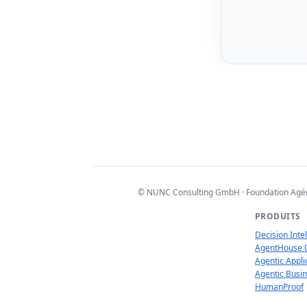
© NUNC Consulting GmbH · Foundation Agénti
PRODUITS
Decision Inte
AgentHouse 
Agentic Appli
Agentic Busi
HumanProof