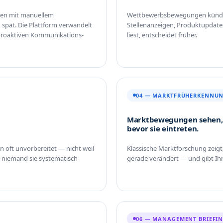
den mit manuellem
Wettbewerbsbewegungen kündige
spät. Die Plattform verwandelt
Stellenanzeigen, Produktupdate
 proaktiven Kommunikations-
liest, entscheidet früher.
04 — MARKTFRÜHERKENNU
Marktbewegungen sehen,
bevor sie eintreten.
oft unvorbereitet — nicht weil
Klassische Marktforschung zeigt, 
il niemand sie systematisch
gerade verändert — und gibt Ih
06 — MANAGEMENT BRIEFI