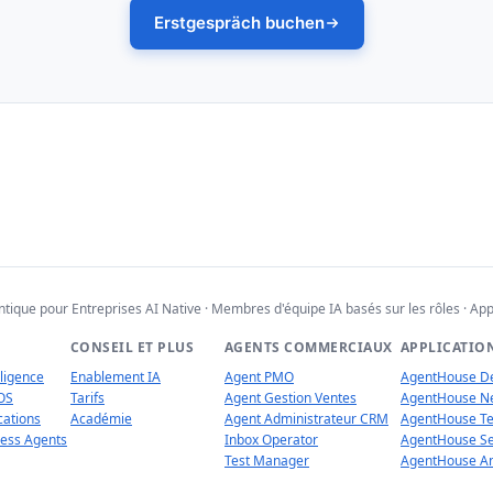
Erstgespräch buchen
que pour Entreprises AI Native · Membres d'équipe IA basés sur les rôles · App
CONSEIL ET PLUS
AGENTS COMMERCIAUX
APPLICATIO
lligence
Enablement IA
Agent PMO
AgentHouse D
OS
Tarifs
Agent Gestion Ventes
AgentHouse 
cations
Académie
Agent Administrateur CRM
AgentHouse T
ness Agents
Inbox Operator
AgentHouse S
Test Manager
AgentHouse A