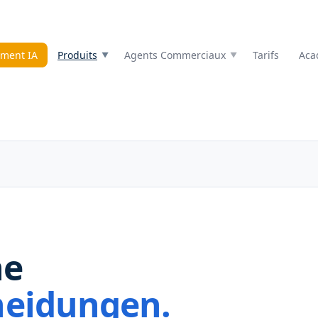
ment IA
Produits
Agents Commerciaux
Tarifs
Aca
ne
heidungen.