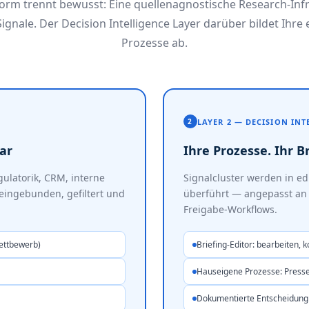
form trennt bewusst: Eine quellenagnostische Research-Inf
 Signale. Der Decision Intelligence Layer darüber bildet Ihre
Prozesse ab.
LAYER 2 — DECISION INT
2
ar
Ihre Prozesse. Ihr Br
ulatorik, CRM, interne
Signalcluster werden in e
eingebunden, gefiltert und
überführt — angepasst an 
Freigabe-Workflows.
Wettbewerb)
Briefing-Editor: bearbeiten,
Hauseigene Prozesse: Presse
Dokumentierte Entscheidung 