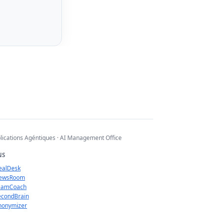
lications Agéntiques · AI Management Office
NS
ealDesk
NewsRoom
eamCoach
econdBrain
nonymizer