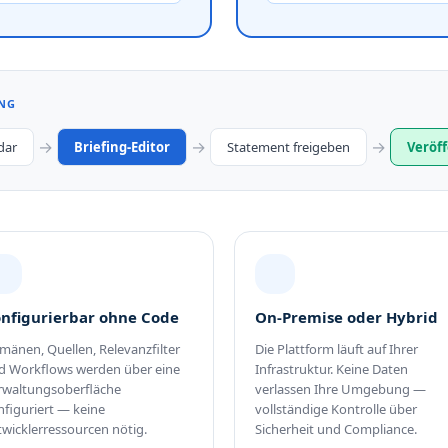
ING
→
→
→
dar
Briefing-Editor
Statement freigeben
Veröff
nfigurierbar ohne Code
On-Premise oder Hybrid
mänen, Quellen, Relevanzfilter
Die Plattform läuft auf Ihrer
d Workflows werden über eine
Infrastruktur. Keine Daten
rwaltungsoberfläche
verlassen Ihre Umgebung —
nfiguriert — keine
vollständige Kontrolle über
twicklerressourcen nötig.
Sicherheit und Compliance.