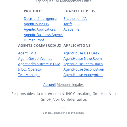
Agéntiques · AI Management Office
PRODUITS
CONSEIL ET PLUS
Decision Intelligence
Enablement IA
AgentHouse OS
Tarifs
Agentic Applications
Académie
Agentic Business Agents
HumanProof
AGENTS COMMERCIAUX
APPLICATIONS
Agent PMO
AgentHouse DealDesk
Agent Gestion Ventes
AgentHouse NewsRoom
Agent Administrateur CRM
AgentHouse TeamCoach
Inbox Operator
AgentHouse SecondBrain
Test Manager
AgentHouse Anonymizer
Accueil
|
Mentions légales
Responsables du traitement : NUNC Consulting GmbH et Neri
GmbH. Voir
Confidentialité
.
v1
Behold, I am making all things new