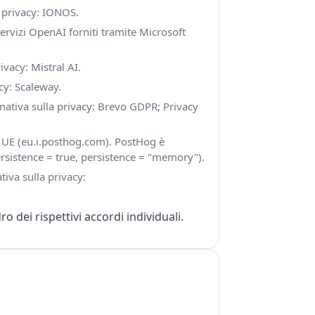
 privacy:
IONOS
.
servizi OpenAI forniti tramite Microsoft
rivacy:
Mistral AI
.
acy:
Scaleway
.
ativa sulla privacy:
Brevo GDPR
;
Privacy
r UE (eu.i.posthog.com). PostHog è
rsistence = true, persistence = "memory").
tiva sulla privacy:
 dei rispettivi accordi individuali.