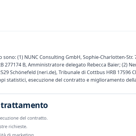
o
sito sono: (1) NUNC Consulting GmbH, Sophie-Charlotten-Str.
RB 277174 B, Amministratore delegato Rebecca Baier; (2) Ner
29 Schönefeld (neri.de), Tribunale di Cottbus HRB 17596 C
opi statistici, esecuzione del contratto e miglioramento dell
el trattamento
ecuzione del contratto.
tre richieste.
lità di marketing.