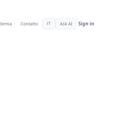
demia
Contatto
Ask AI
IT