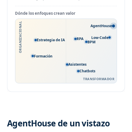
Dónde los enfoques crean valor
ORGANIZACIONAL
AgentHouse
Low-Code
RPA
Estrategia de IA
BPM
Formación
Asistentes
Chatbots
TRANSFORMADOR
AgentHouse de un vistazo