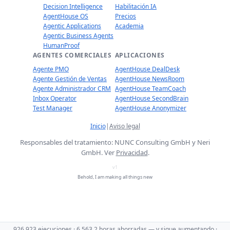
Decision Intelligence
Habilitación IA
AgentHouse OS
Precios
Agentic Applications
Academia
Agentic Business Agents
HumanProof
AGENTES COMERCIALES
APLICACIONES
Agente PMO
AgentHouse DealDesk
Agente Gestión de Ventas
AgentHouse NewsRoom
Agente Administrador CRM
AgentHouse TeamCoach
Inbox Operator
AgentHouse SecondBrain
Test Manager
AgentHouse Anonymizer
Inicio
|
Aviso legal
Responsables del tratamiento: NUNC Consulting GmbH y Neri
GmbH. Ver
Privacidad
.
v1
Behold, I am making all things new
926,923 ejecuciones · 6,563.2 horas ahorradas — y sigue aumentando ·