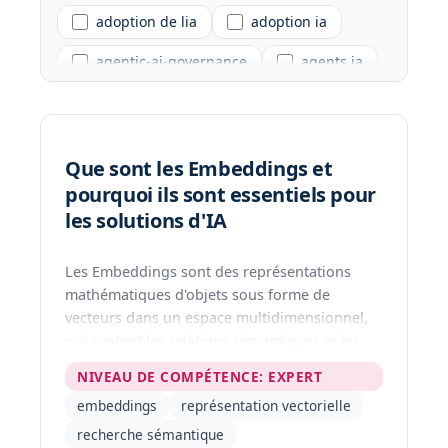
adoption de lia
adoption ia
agentic-ai-governance
agents ia
Que sont les Embeddings et
pourquoi ils sont essentiels pour
les solutions d'IA
Les Embeddings sont des représentations
mathématiques d'objets sous forme de
vecteurs dans un espace multidimensionnel,
qui captent les relations sémantiques et les
similarités. Ils permettent aux systèmes d'IA
NIVEAU DE COMPÉTENCE
:
EXPERT
de comprendre le sens et le contexte des
embeddings
représentation vectorielle
données et constituent la base des
applications d'IA modernes telles que la
recherche sémantique