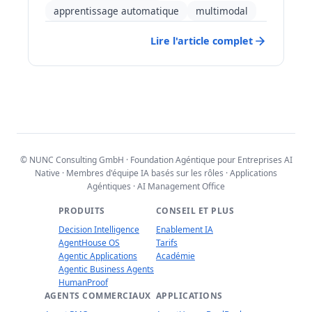
recherche sémantique, les systèmes de
apprentissage automatique
multimodal
recommandation, les chatbots et les solutions
d'IA multimodale. Grâce à une vectorisation
Lire l'article complet
efficace, les Embeddings rendent possibles
des systèmes d'IA évolutifs et sensibles au
contexte, allant au-delà de la simple
reconnaissance de motifs.
© NUNC Consulting GmbH · Foundation Agéntique pour Entreprises AI
Native · Membres d'équipe IA basés sur les rôles · Applications
Agéntiques · AI Management Office
PRODUITS
CONSEIL ET PLUS
Decision Intelligence
Enablement IA
AgentHouse OS
Tarifs
Agentic Applications
Académie
Agentic Business Agents
HumanProof
AGENTS COMMERCIAUX
APPLICATIONS