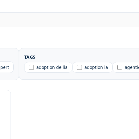
TAGS
xpert
adoption de lia
adoption ia
agenti