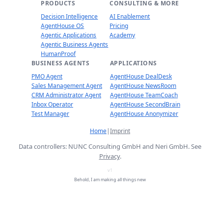
PRODUCTS
CONSULTING & MORE
Decision Intelligence
AI Enablement
AgentHouse OS
Pricing
Agentic Applications
Academy
Agentic Business Agents
HumanProof
BUSINESS AGENTS
APPLICATIONS
PMO Agent
AgentHouse DealDesk
Sales Management Agent
AgentHouse NewsRoom
CRM Administrator Agent
AgentHouse TeamCoach
Inbox Operator
AgentHouse SecondBrain
Test Manager
AgentHouse Anonymizer
Home
|
Imprint
Data controllers: NUNC Consulting GmbH and Neri GmbH. See
Privacy
.
v1
Behold, I am making all things new