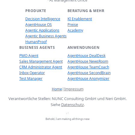
· AI Management Office
PRODUKTE
BERATUNG & MEHR
Decision Intelligence
KI Enablement
AgentHouse OS
Preise
Agentic Applications
Academy
Agentic Business Agents
HumanProof
BUSINESS AGENTS
ANWENDUNGEN
PMO Agent
AgentHouse DealDesk
Sales Management Agent
AgentHouse NewsRoom
CRM Administrator Agent
AgentHouse TeamCoach
Inbox Operator
AgentHouse SecondBrain
Test Manager
AgentHouse Anonymizer
Home
|
Impressum
Verantwortliche Stellen: NUNC Consulting GmbH und Neri GmbH.
Siehe
Datenschutz
.
v1
Behold, I am making all things new